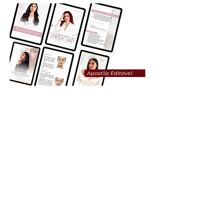
Organize suas aulas com uma apostila
que você pode editar facilmente
sempre que precisar.
Editavél: textos e imagens.
QUERO O MEU PACK MENTORIA