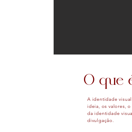
O que é
A identidade visua
ideia, os valores,
da identidade visu
divulgação.