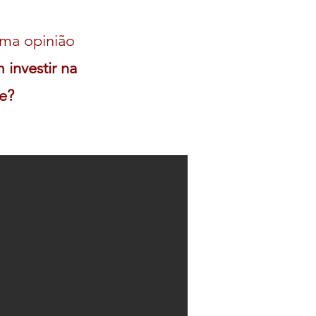
uma opinião
investir na
te?