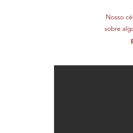
Nosso cér
sobre alg