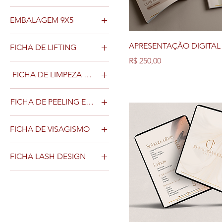
GRANDE
EMBALAGEM 9X5
PEQUENA
APRESENTAÇÃO DIGITAL
FICHA DE LIFTING
Preço
R$ 250,00
FACIAL
FICHA DE LIMPEZA DE PELE
FACIAL
FICHA DE PEELING E MICRO
FACIAL
FICHA DE VISAGISMO
FACIAL
FICHA LASH DESIGN
FACIAL